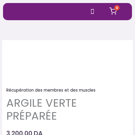
Aller
Menu
0
au
contenu
quantité
de
ARGILE
VERTE
PRÉPARÉE
Récupération des membres et des muscles
ARGILE VERTE
PRÉPARÉE
3,200.00
DA