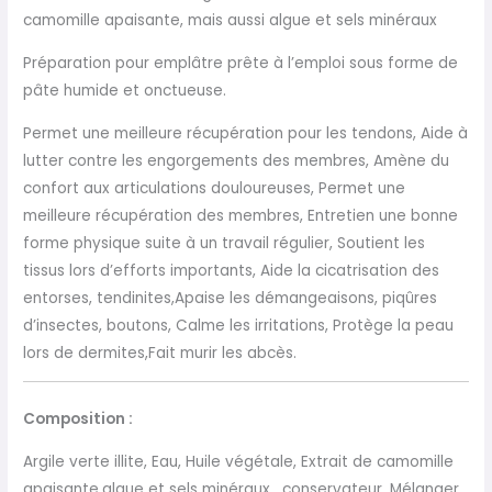
camomille apaisante, mais aussi algue et sels minéraux
Préparation pour emplâtre
prête à l’emploi sous forme de
pâte humide et
onctueuse.
Permet une meilleure récupération pour les
tendons, Aide à
lutter contre les engorgements des
membres, Amène du
confort aux articulations
douloureuses, Permet une
meilleure récupération des
membres, Entretien une bonne
forme physique suite à un
travail régulier, Soutient les
tissus lors d’efforts
importants, Aide la cicatrisation des
entorses, tendinites,
Apaise les démangeaisons, piqûres
d’insectes, boutons,
Calme les irritations, Protège la peau
lors de dermites,
Fait murir les abcès.
Composition :
Argile verte illite, Eau, Huile végétale, Extrait
de camomille
apaisante,algue et sels minéraux, conservateur .
Mélanger