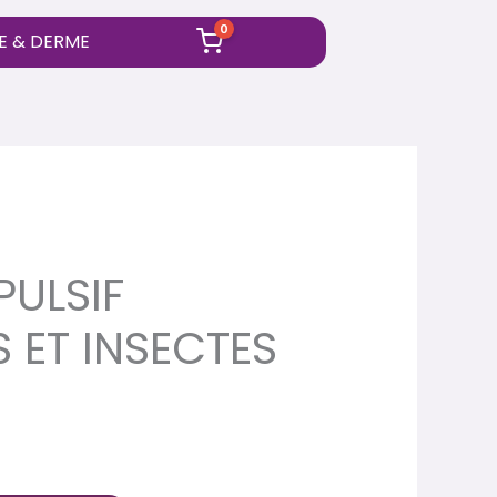
0
BE & DERME
PULSIF
ET INSECTES