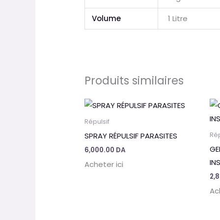
Volume
1 Litre
Produits similaires
Répulsif
SPRAY RÉPULSIF PARASITES
Rép
GE
6,000.00
DA
IN
Acheter ici
2,
Ac