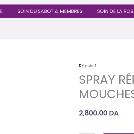
E
SOIN DU SABOT & MEMBRES
SOIN DE LA RO
Répulsif
quantité
SPRAY RÉ
de
SPRAY
MOUCHES 
RÉPULSIF
MOUCHES
ET
2,800.00
DA
INSECTES