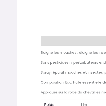
Description
Informations compl
Éloigne les mouches , éloigne les in
Sans pesticides ni perturbateurs end
Spray répulsif mouches et insectes 
Composition: Eau, Huile essentielle de 
Appliquer sur la robe du cheval les
Poids
1 kg