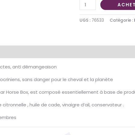
ACHET
UGS :
76533
Catégorie :
émentaires
sectes, anti démangeaison
ocriniens, sans danger pour le cheval et la planète
par Horse Box, est composé essentiellement à base de produ
citronnelle , huile de cade, vinaigre d’ail, conservateur .
 membres