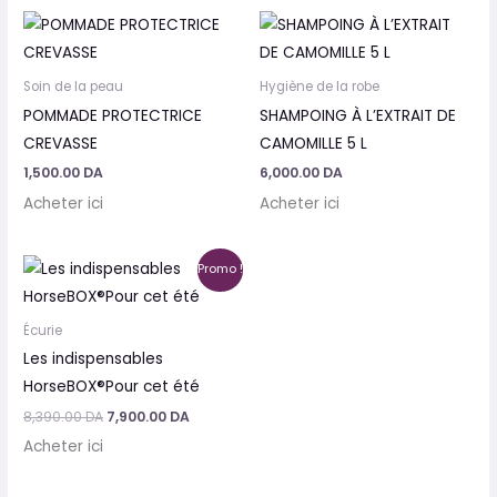
Soin de la peau
Hygiène de la robe
POMMADE PROTECTRICE
SHAMPOING À L’EXTRAIT DE
CREVASSE
CAMOMILLE 5 L
1,500.00
DA
6,000.00
DA
Acheter ici
Acheter ici
Le
Le
Promo !
prix
prix
initial
actuel
était :
est :
Écurie
8,390.00 DA.
7,900.00 DA.
Les indispensables
HorseBOX®Pour cet été
8,390.00
DA
7,900.00
DA
Acheter ici