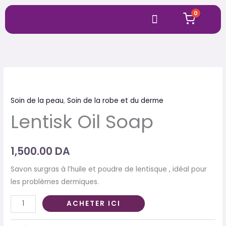
Aller
Menu
0
au
contenu
quantité
de
Soin de la peau
,
Soin de la robe et du derme
Lentisk
Lentisk Oil Soap
Oil
Soap
1,500.00
DA
Savon surgras à l’huile et poudre de lentisque , idéal pour
les problèmes dermiques.
ACHETER ICI